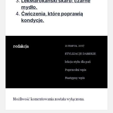
LekMarokański skarb: czarne
mydło.
Ćwiczenia, które poprawią
kondycje.
redakcja
21 marca, 2017
STYLIZACJE DAMSKIE
lekcja stylu dla pań
Poprzedni wpis
Następny wpis
Możliwość komentowania została wyłączona.