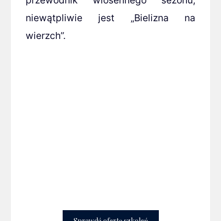
przewodnik wiosennego sezonu,
niewątpliwie jest „Bielizna na
wierzch”.
Zobacz pełną ofertę
szkoleń i wybierz
temat, który
wzmocni Twój
wizerunek
i kompetencje.
Sprawdź ofertę szkoleń