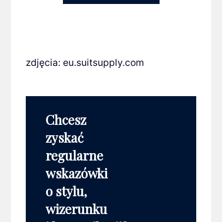
zdjęcia: eu.suitsupply.com
Chcesz
zyskać
regularne
wskazówki
o stylu,
wizerunku