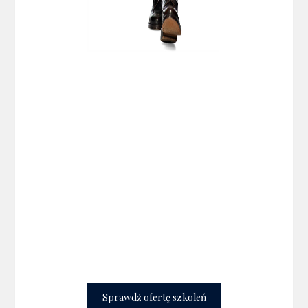
Zobacz pełną ofertę
szkoleń i wybierz
temat, który
wzmocni Twój
wizerunek
i kompetencje.
Sprawdź ofertę szkoleń