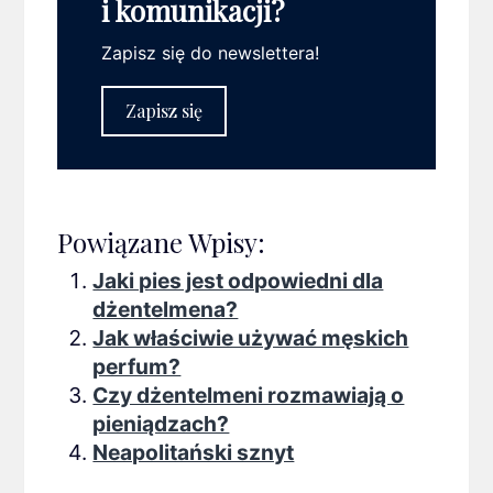
i komunikacji?
Zapisz się do newslettera!
Zapisz się
Powiązane Wpisy:
Jaki pies jest odpowiedni dla
dżentelmena?
Jak właściwie używać męskich
perfum?
Czy dżentelmeni rozmawiają o
pieniądzach?
Neapolitański sznyt