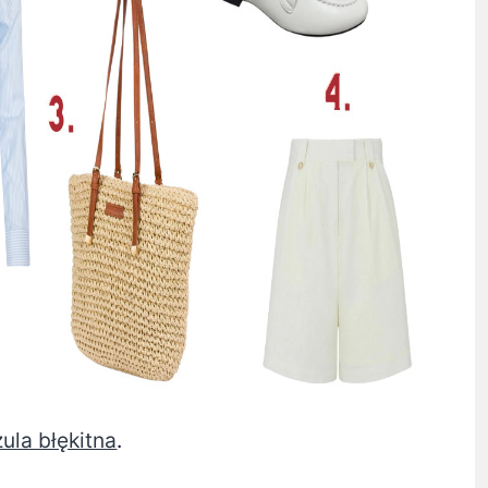
zula błękitna
.