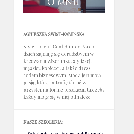
AGNIESZKA ŚWIST-KAMIŃSKA
Style Coach i Cool Hunter. Na co
dzień zajmuję się doradztwem w
kreowaniu wizerunku, stylizacji
męskiej, kobiecej, a także dress
codem biznesowym. Moda jest moją
pasją, którą potrafię ubrać w
przystępną formę przekazu, tak żeby
każdy mógł się w niej odnaleźć.
NASZE SZKOLENIA:
Szkolenie z wystąpień publicznych