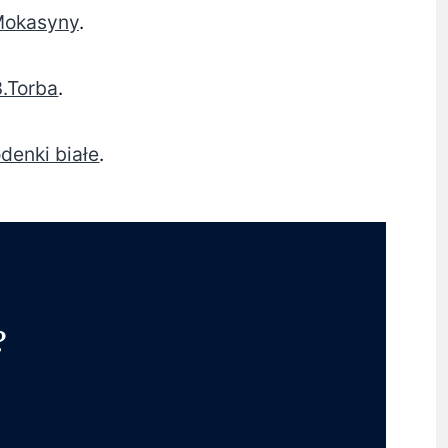
Mokasyny
.
3.Torba
.
denki białe
.
?