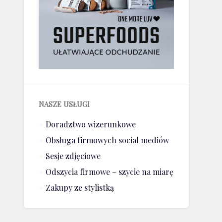
NASZE USŁUGI
Doradztwo wizerunkowe
Obsługa firmowych social mediów
Sesje zdjęciowe
Odszycia firmowe – szycie na miarę
Zakupy ze stylistką