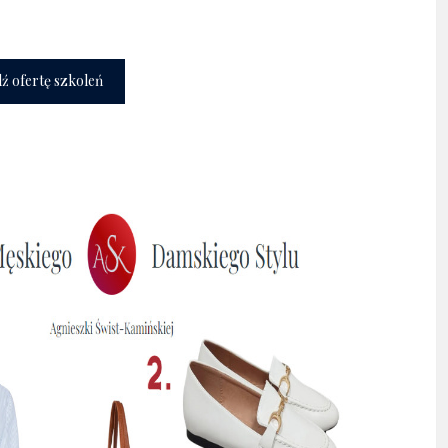
 i kompetencje.
 ofertę szkoleń