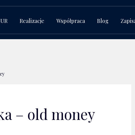
BUR
Realizacje
Współpraca
Blog
Zapis
ey
ka – old money