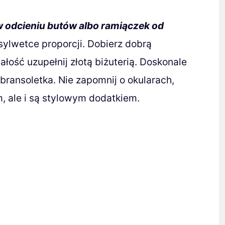
 odcieniu butów albo ramiączek od
a sylwetce proporcji. Dobierz dobrą
ałość uzupełnij złotą biżuterią. Doskonale
 bransoletka. Nie zapomnij o okularach,
m, ale i są stylowym dodatkiem.
ą ofertę szkoleń
, który wzmocni Twój