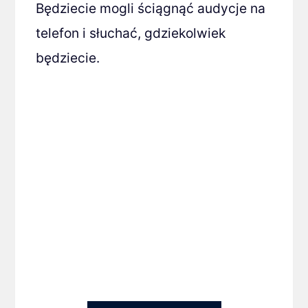
Będziecie mogli ściągnąć audycje na
telefon i słuchać, gdziekolwiek
będziecie.
Zobacz pełną ofertę
szkoleń i wybierz
temat, który
wzmocni Twój
wizerunek
i kompetencje.