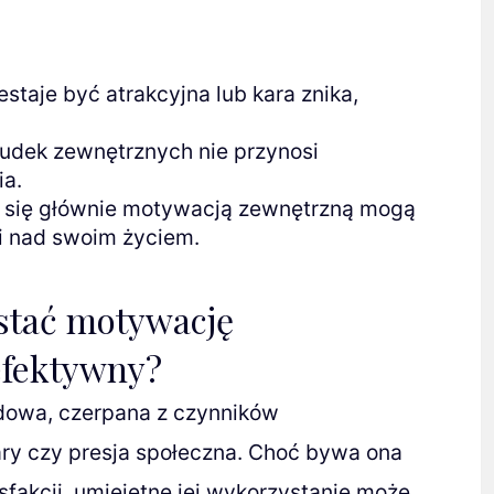
staje być atrakcyjna lub kara znika,
budek zewnętrznych nie przynosi
ia.
e się głównie motywacją zewnętrzną mogą
li nad swoim życiem.
stać motywację
efektywny?
ędowa, czerpana z czynników
ary czy presja społeczna. Choć bywa ona
sfakcji, umiejętne jej wykorzystanie może