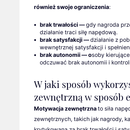
również swoje ograniczenia
:
brak trwałości —
gdy nagroda prze
działanie traci siłę napędową.
brak satysfakcji —
działanie z po
wewnętrznej satysfakcji i spełnien
brak autonomii — o
soby kierując
odczuwać brak autonomii i kontro
W jaki sposób wykorzy
zewnętrzną w sposób 
Motywacja zewnętrzna
to siła nap
zewnętrznych, takich jak nagrody, k
krytykowana za brak trwałości i saty