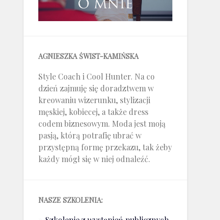
AGNIESZKA ŚWIST-KAMIŃSKA
Style Coach i Cool Hunter. Na co
dzień zajmuję się doradztwem w
kreowaniu wizerunku, stylizacji
męskiej, kobiecej, a także dress
codem biznesowym. Moda jest moją
pasją, którą potrafię ubrać w
przystępną formę przekazu, tak żeby
każdy mógł się w niej odnaleźć.
NASZE SZKOLENIA:
Szkolenie z wystąpień publicznych