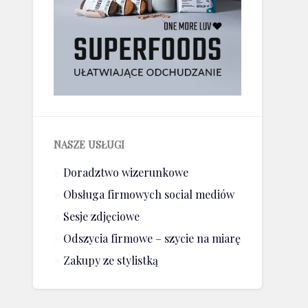
NASZE USŁUGI
Doradztwo wizerunkowe
Obsługa firmowych social mediów
Sesje zdjęciowe
Odszycia firmowe – szycie na miarę
Zakupy ze stylistką