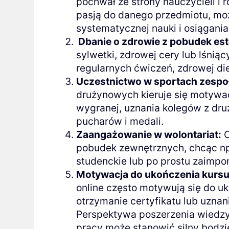
pochwał ze strony nauczycieli i 
pasją do danego przedmiotu, m
systematycznej nauki i osiągani
Dbanie o zdrowie z pobudek es
sylwetki, zdrowej cery lub lśn
regularnych ćwiczeń, zdrowej diet
Uczestnictwo w sportach zesp
drużynowych kieruje się motywac
wygranej, uznania kolegów z druż
pucharów i medali.
Zaangażowanie w wolontariat:
C
pobudek zewnętrznych, chcąc np. 
studenckie lub po prostu zaimp
Motywacja do ukończenia kursu 
online często motywują się do u
otrzymanie certyfikatu lub uzna
Perspektywa poszerzenia wiedzy
pracy może stanowić silny bodz