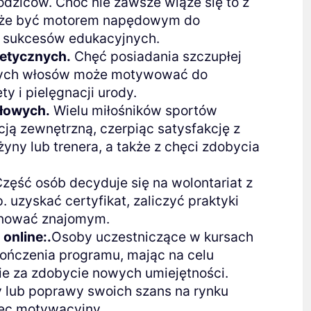
rodziców. Choć nie zawsze wiąże się to z
oże być motorem napędowym do
a sukcesów edukacyjnych.
tetycznych.
Chęć posiadania szczupłej
iących włosów może motywować do
y i pielęgnacji urody.
ołowych.
Wielu miłośników sportów
ją zewnętrzną, czerpiąc satysfakcję z
yny lub trenera, a także z chęci zdobycia
zęść osób decyduje się na wolontariat z
uzyskać certyfikat, zaliczyć praktyki
onować znajomym.
online:.
Osoby uczestniczące w kursach
kończenia programu, mając na celu
nie za zdobycie nowych umiejętności.
 lub poprawy swoich szans na rynku
iec motywacyjny.